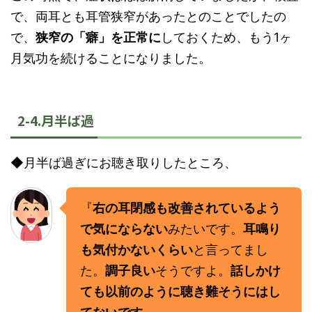
で、両耳とも耳管狭窄があったとのことでしたの
で、
狭窄の「癖」を正常に
しておくため、もう1ヶ
月気功を続けることになりました。
2-4.月半ば過
◆月半ば過ぎにお聴き取りしたところ、
『
右の耳閉感も改善されているよう
で気にならない
みたいです。
耳鳴り
も気付かないくらい
と言ってまし
た。
調子良い
そうですよ。
話しかけ
ても以前のように聴き難そうにはし