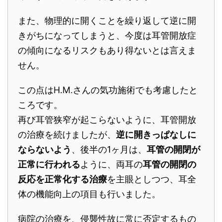
また、物理的に開くことを繰り返して逆に開
きがちになってしまうと、今度は耳管開放症
の傾向になるリスクもあり得ないとは言えま
せん。
この点はH.M.さんの気功施術でも考慮したと
ころです。
再び耳管狭窄が起こらないように、耳管開放
の治療を続けましたが、
逆に開きっぱなしに
ならないよう
、後半の1ヶ月は、
耳管の開閉が
正常に行われる
ように、両耳の
耳管の開閉の
反応を正常化する治療
を主眼としつつ、耳全
体の機能向上の項目も行いました。
病院の治療を、侵襲性故に常に否定するもの