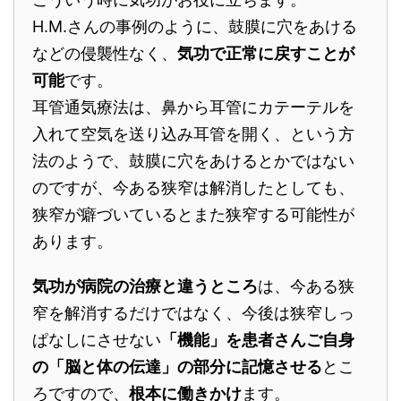
H.M.さんの事例のように、鼓膜に穴をあける
などの侵襲性なく、
気功で正常に戻すことが
可能
です。
耳管通気療法は、鼻から耳管にカテーテルを
入れて空気を送り込み耳管を開く、という方
法のようで、鼓膜に穴をあけるとかではない
のですが、今ある狭窄は解消したとしても、
狭窄が癖づいているとまた狭窄する可能性が
あります。
気功が病院の治療と違うところ
は、今ある狭
窄を解消するだけではなく、今後は狭窄しっ
ぱなしにさせない
「機能」を患者さんご自身
の「脳と体の伝達」の部分に記憶させる
とこ
ろですので、
根本に働きかけ
ます。