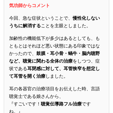
気功師からコメント
今回、急な症状ということで、
慢性化しない
うちに解消する
ことを主眼としました。
加齢性の機能低下が多少はあるとしても、も
ともとはそれほど悪い状態にある印象ではな
かったので、
鼓膜・耳小骨・蝸牛・脳内聴野
など、聴覚に関わる全体の治療
をしつつ、症
状である
耳閉感に対して、耳管狭窄を想定し
て耳管を開く治療
しました。
耳の各器官の治療項目をお伝えした時、言語
聴覚士である娘さんから、
『すごいです！
聴覚伝導路フル治療
です
ね。』