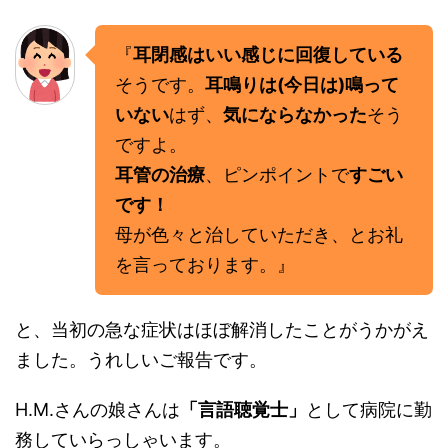
『
耳閉感はいい感じに回復している
そうです。
耳鳴りは(今日は)鳴って
いない
はず、
気にならなかった
そう
ですよ。
耳管の治療
、ピンポイントで
すごい
です！
母が色々と治していただき、とお礼
を言っております。』
と、当初の急な症状はほぼ解消したことがうかがえ
ました。うれしいご報告です。
H.M.さんの娘さんは
「言語聴覚士」
として病院に勤
務していらっしゃいます。