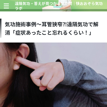
遠隔気功・答えが見つかる気功院｜快おおぞら気功
ラボ
気功施術事例～耳管狭窄⁈遠隔気功で解
消「症状あったこと忘れるくらい！」