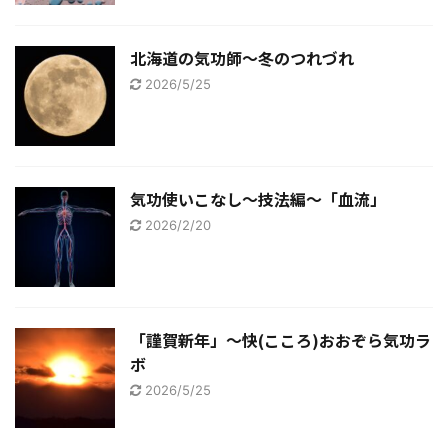
北海道の気功師～冬のつれづれ
2026/5/25
気功使いこなし～技法編～「血流」
2026/2/20
「謹賀新年」～快(こころ)おおぞら気功ラ
ボ
2026/5/25