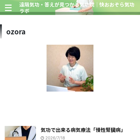
遠隔気功・答えが見つかる気功院｜快おおぞら気功
ラボ
ozora
気功で出来る病気療法「慢性腎臓病」
2026/7/18